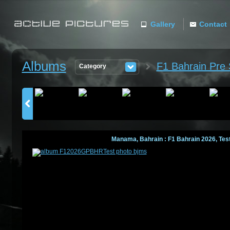
Gallery
Contact
ACTIVE
Albums
F1 Bahrain Pre
Category
PICTURES
Manama, Bahrain : F1 Bahrain 2026, Test